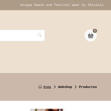
Unique beach and festival wear by Ibizinii
0
izinii
Home
Webshop
Producten