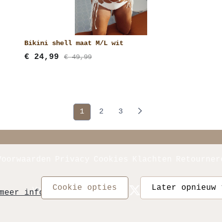
Bikini shell maat M/L wit
€
24,99
€ 49,99
(current)
1
2
3
Voorwaarden
Privacy
Cookies
Klachten
Retourner
cookie opties
later opnieuw
Volg ons
meer informatie