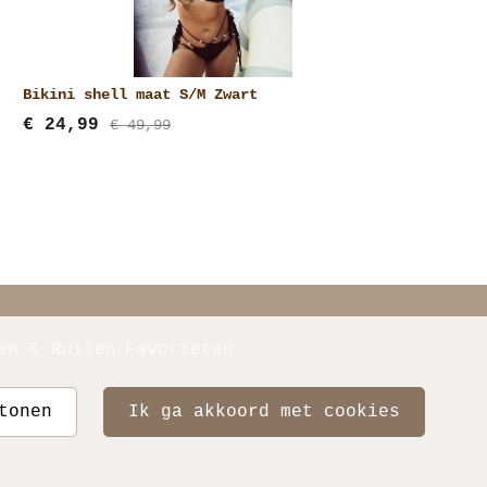
Bikini shell maat S/M Zwart
€
24,99
€ 49,99
en & Ruilen
Favorieten
 tonen
ik ga akkoord met cookies