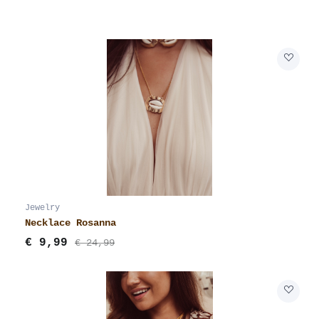
Jewelry
Necklace Rosanna
€
9,99
€ 24,99