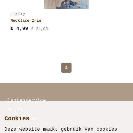
Jewelry
Necklace Iris
€
4,99
€ 24,95
(current)
1
Klantenservice
Merken
Cookies
Voorwaarden
Privacy
Deze website maakt gebruik van cookies