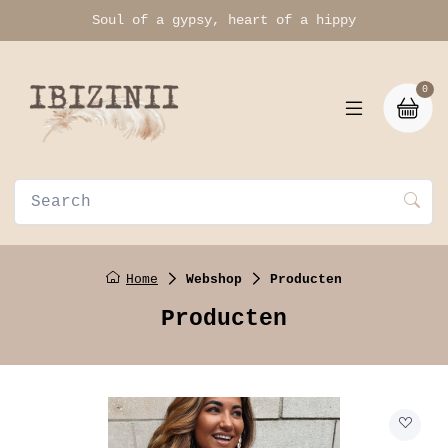
Soul of a gypsy, heart of a hippy
0
Home
Webshop
Producten
Producten